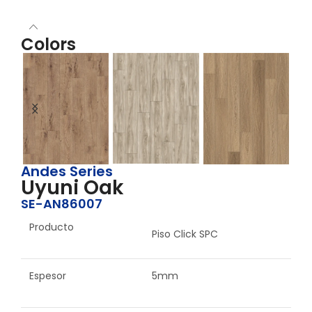
Colors
Andes Series
Santiago Elm
Ushuaia Oak
Cusco Oak
Bu
Uyuni Oak
SE-AN86007
Producto
Piso Click SPC
Espesor
5mm